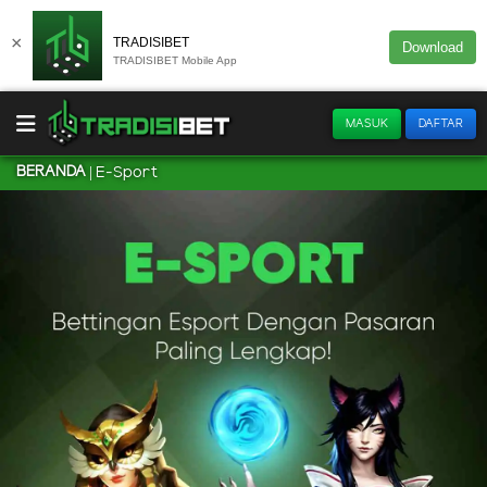
×
TRADISIBET
Download
TRADISIBET Mobile App
MASUK
DAFTAR
BERANDA
E-Sport