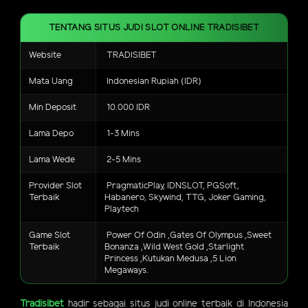
TENTANG SITUS JUDI SLOT ONLINE TRADISIBET
Website
TRADISIBET
Mata Uang
Indonesian Rupiah (IDR)
Min Deposit
10.000 IDR
Lama Depo
1-3 Mins
Lama Wede
2-5 Mins
Provider Slot
PragmaticPlay, IDNSLOT, PGSoft,
Terbaik
Habanero, Skywind, TTG, Joker Gaming,
Playtech
Game Slot
Power Of Odin ,Gates Of Olympus ,Sweet
Terbaik
Bonanza ,Wild West Gold ,Starlight
Princess ,Kutukan Medusa ,5 Lion
Megaways.
Tradisibet
hadir sebagai situs judi online terbaik di Indonesia