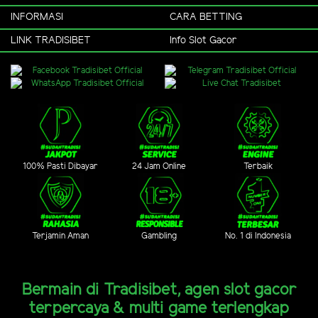
INFORMASI
CARA BETTING
LINK TRADISIBET
Info Slot Gacor
100% Pasti Dibayar
24 Jam Online
Terbaik
Terjamin Aman
Gambling
No. 1 di Indonesia
Bermain di Tradisibet, agen slot gacor
terpercaya & multi game terlengkap