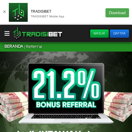
×
TRADISIBET
Download
TRADISIBET Mobile App
MASUK
DAFTAR
BERANDA
Referral