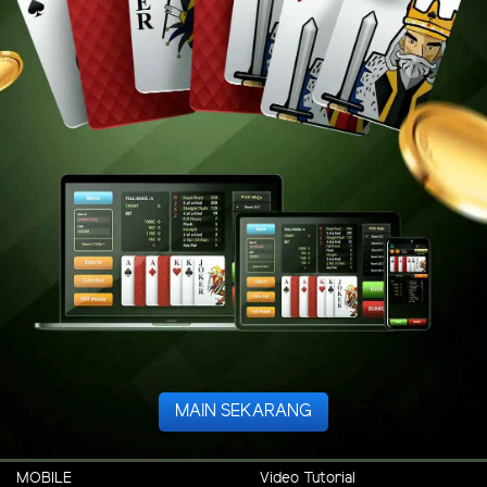
MAIN SEKARANG
MOBILE
Video Tutorial