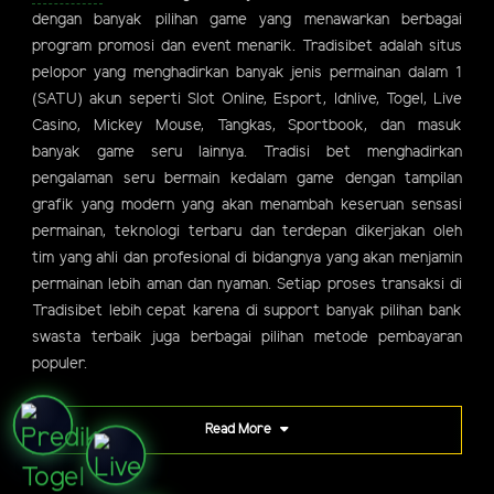
dengan banyak pilihan game yang menawarkan berbagai
program promosi dan event menarik. Tradisibet adalah situs
pelopor yang menghadirkan banyak jenis permainan dalam 1
(SATU) akun seperti Slot Online, Esport, Idnlive, Togel, Live
Casino, Mickey Mouse, Tangkas, Sportbook, dan masuk
banyak game seru lainnya. Tradisi bet menghadirkan
pengalaman seru bermain kedalam game dengan tampilan
grafik yang modern yang akan menambah keseruan sensasi
permainan, teknologi terbaru dan terdepan dikerjakan oleh
tim yang ahli dan profesional di bidangnya yang akan menjamin
permainan lebih aman dan nyaman. Setiap proses transaksi di
Tradisibet lebih cepat karena di support banyak pilihan bank
swasta terbaik juga berbagai pilihan metode pembayaran
populer.
Read More